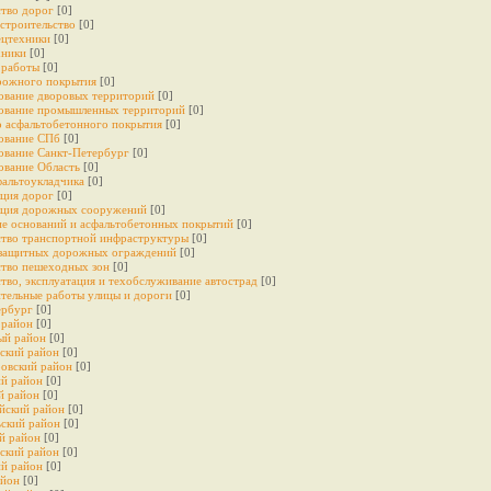
ство дорог
[0]
строительство
[0]
ецтехники
[0]
хники
[0]
работы
[0]
рожного покрытия
[0]
ование дворовых территорий
[0]
ование промышленных территорий
[0]
о асфальтобетонного покрытия
[0]
ование СПб
[0]
ование Санкт-Петербург
[0]
ование Область
[0]
фальтоукладчика
[0]
кция дорог
[0]
кция дорожных сооружений
[0]
е оснований и асфальтобетонных покрытий
[0]
ство транспортной инфраструктуры
[0]
 защитных дорожных ограждений
[0]
ство пешеходных зон
[0]
тво, эксплуатация и техобслуживание автострад
[0]
тельные работы улицы и дороги
[0]
ербург
[0]
 рaйон
[0]
ый рaйон
[0]
ский рaйон
[0]
ровский район
[0]
й рaйон
[0]
й рaйон
[0]
йский рaйон
[0]
ьский рaйон
[0]
й рaйон
[0]
ский рaйон
[0]
й рaйон
[0]
aйон
[0]