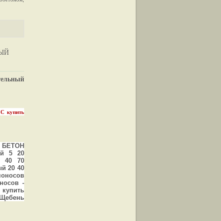
НЫЙ
ельный
С купить
 БЕТОН
й 5 20
 40 70
й 20 40
моносов
носов -
 купить
Щебень