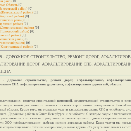
ий рaйон
[0]
ская Область
[0]
Волосовский район)
[0]
к(Всеволожский район)
[0]
боргский район)
[0]
тчинский район)
[0]
ировский район)
[0]
(Ломоносовский район)
[0]
(Приозерский район)
[0]
ненский район)
[0]
олпинский район)
[0]
шкинский район)
[0]
(Кингисеппский район)
[0]
-09 - ДОРОЖНОЕ СТРОИТЕЛЬСТВО, РЕМОНТ ДОРОГ, АСФАЛЬТИРОВ
ЬТИРОВАНИЕ ДОРОГ, АСФАЛЬТИРОВАНИЕ СПБ, АСФАЛЬТИРОВАН
 ЦЕНА
9 - Дорожное строительство, ремонт дорог, асфальтирование, асфальтировани
ование СПб, асфальтирование дорог цена, асфальтирование дороги спб, область.
льтирование» является строительной компанией, осуществляющей строительство и ремо
 видом нашей деятельности является поставка строительных материалов в Санкт-Пет
кой области. Кроме того, мы оказываем услуги как асфальтирование СПб и ленобласть, а т
снега. Дорожные работы в Санкт-Петербурге и ленобласти. С каждым годом в мегаполиса
 увеличивается, а их качество продолжает оставлять лучшего, одним из перспективных н
сти ООО «Aсфальтирование» выбрало именно дорожные работы. Какие услуги мы предла
 помощью специальной техники мы производим вывоз грунта. Эта услуга выполняется в соот