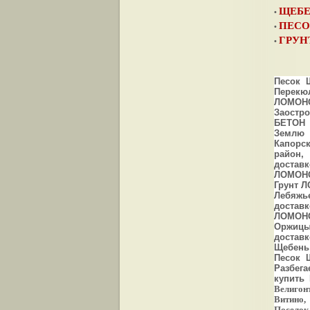
ЩЕБ
•
ПЕСО
•
ГРУН
•
Песок 
Перекю
ЛОМОНО
Заостр
БЕТОН 
Землю 
Капорс
район,
достав
ЛОМОНО
Грунт 
Лебяжь
доставк
ЛОМОНО
Оржицы
доставк
Щебень
Песок 
Разбег
купить
Велигон
Витино,
Поселок