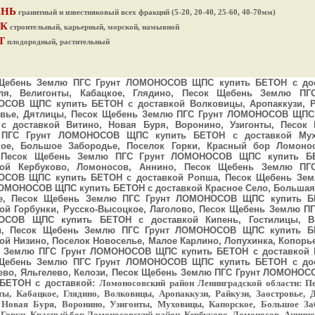
ЕНЬ
гранитный и известняковый всех фракций (5-20, 20-40, 25-60, 40-70мм)
К
строительный, карьерный, морской, намывной
Т
плодородный, растительный
Щебень Землю ПГС Грунт ЛОМОНОСОВ ЩПС купить БЕТОН с дос
ля, Велигонты, Кабацкое, Глядино, Песок Щебень Землю ПГ
СОВ ЩПС купить БЕТОН с доставкой Волковицы, Аропаккузи, Р
овье, Дятлицы, Песок Щебень Землю ПГС Грунт ЛОМОНОСОВ ЩПС
с доставкой Витино, Новая Буря, Воронино, Узигонты, Песок
ПГС Грунт ЛОМОНОСОВ ЩПС купить БЕТОН с доставкой Мух
кое, Большое Забородье, Поселок Горки, Красный бор Ломоно
 Песок Щебень Землю ПГС Грунт ЛОМОНОСОВ ЩПС купить Б
кой Кербуково, Ломоносов, Аннино, Песок Щебень Землю ПГ
СОВ ЩПС купить БЕТОН с доставкой Ропша, Песок Щебень Зе
ЛОМОНОСОВ ЩПС купить БЕТОН с доставкой Красное Село, Большая
е, Песок Щебень Землю ПГС Грунт ЛОМОНОСОВ ЩПС купить Б
ой Горбунки, Русско-Высоцкое, Лаголово, Песок Щебень Землю ПГ
СОВ ЩПС купить БЕТОН с доставкой Кипень, Гостилицы, Ви
, Песок Щебень Землю ПГС Грунт ЛОМОНОСОВ ЩПС купить Б
ой Низино, Поселок Новоселье, Малое Карлино, Лопухинка, Копорье
 Землю ПГС Грунт ЛОМОНОСОВ ЩПС купить БЕТОН с доставкой 
Щебень Землю ПГС Грунт ЛОМОНОСОВ ЩПС купить БЕТОН с дос
аево, Яльгелево, Келози, Песок Щебень Землю ПГС Грунт ЛОМОНО
 БЕТОН с доставкой:
Ломоносовский район Ленинградской области: П
ты, Кабацкое, Глядино, Волковицы, Аропаккузи, Райкузи, Заостровье, 
 Новая Буря, Воронино, Узигонты, Муховицы, Капорское, Большое За
 Горки, Красный бор Ломоносовский район, Кербуково, Ломоносов, Аннино