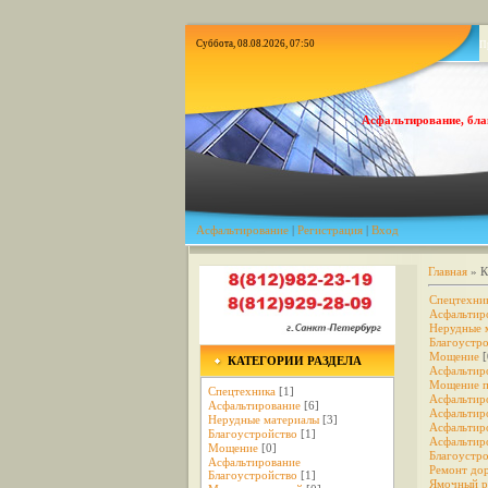
Суббота, 08.08.2026, 07:50
П
Асфальтирование, бла
Асфальтирование
|
Регистрация
|
Вход
Главная
»
К
Спецтехни
Асфальтир
Нерудные 
Благоустр
Мощение
[
КАТЕГОРИИ РАЗДЕЛА
Асфальтир
Мощение п
Спецтехника
[1]
Асфальтир
Асфальтирование
[6]
Асфальтир
Нерудные материалы
[3]
Асфальтир
Благоустройство
[1]
Асфальтир
Мощение
[0]
Благоустр
Асфальтирование
Ремонт до
Благоустройство
[1]
Ямочный р