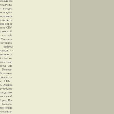
сфальтовая
укладчика.
, укладка
ание цена,
тирование
ирование и
ание дорог
вание СПб,
йство спб.
 плиткой.
. Мощение
стоянок.
 работы
лощадок из
рованию и
й области.
клиентам!
аботы, Спб
 Токсово,
ертолово,
ородских и
тво СПБ ,
ть. Аренда
Петербурге
доводствах
оносовский
й р-н, Все
е Токсово,
ёлок имени
орошкино,