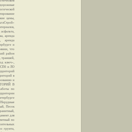
истическом
 дорожные
огической
тирование
кие цены,
АгаСтрой»
атериалов,
 асфальта,
ка, аренда
о, аренда
ербурге и
янии, что
кий район
, траншей,
од ключ»,
в СПб и ЛО
рриторий
риторий в
ированию и
ИТОРИЙ В
работы по
ерритории
Петербурге
 Нерудные
ый, Песок
ранитный,
дамент для
литный по
роительных
оз грунта,