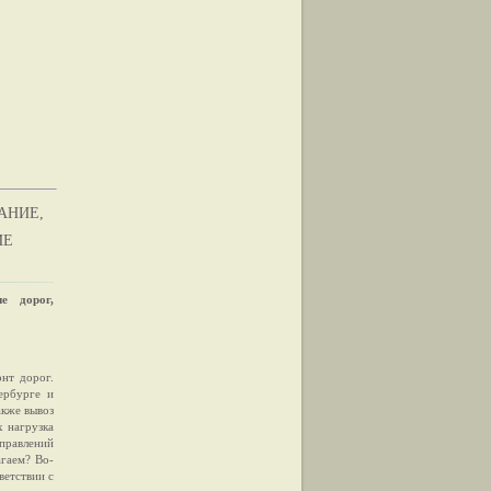
АНИЕ,
ИЕ
е дорог,
нт дорог.
ербурге и
акже вывоз
х нагрузка
аправлений
гаем? Во-
ветствии с