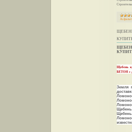
Строитель
Асфальт
ЩЕБЕНЬ
КУПИТ
ЩЕБЕНЬ
КУПИТЬ
Щебень к
БЕТОН с
Земля 
достав
Ломоно
Ломонос
Ломонос
Щебень
Щебень
Ломон
известн