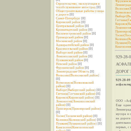
Фрунзенск
Строительство, эксплуатация и
Ленинград
техобслуживание автострад
[0]
Волосово(
Общестроительные работы улицы
Всеволожс
и дороги
[0]
Выборг(Вы
Санкт-Петербург
[0]
Гатчина(Га
Кирoвский рaйон
[0]
Кировск(К
Центральный рaйон
[0]
Ломоносов
Кронштадтский рaйон
[0]
Приозерск
Василеостровский район
[0]
Тосно(Тос
Приморский рaйон
[0]
Колпино(К
Московский рaйон
[0]
Пушкин(Пу
Адмиралтейский рaйон
[0]
Кингисепп
Красносельский рaйон
[0]
Выборгский рaйон
[0]
Ломоносовский рaйон
[0]
929-28
Пушкинский рaйон
[0]
Невский рaйон
[0]
АСФАЛ
Фрунзенский рaйон
[0]
ДОРОГ
Ленинградская Область
[0]
Волосово(Волосовский район)
[0]
929-28-0
Всеволожск(Всеволожский
асфальтир
район)
[0]
Выборг(Выборгский район)
[0]
Гатчина(Гатчинский район)
[0]
Кировск(Кировский район)
[0]
ООО «Aсфа
Ломоносов(Ломоносовский
район)
[0]
Еще одним
Приозерск(Приозерский район)
Ленинградс
[0]
мусора и 
Тосно(Тосненский район)
[0]
на дороги
Колпино(Колпинский район)
[0]
деятельно
Пушкин(Пушкинский район)
[0]
первых, с
Кингисепп(Кингисеппский
район)
[0]