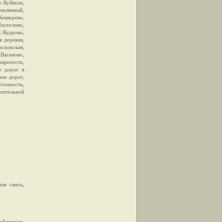
с.Куйвози,
еклянный,
Коккорево,
истолово,
.Кудрово,
я деревня,
воложская,
 Ваганово,
окрепость,
е дорог в
ние дорог,
Стоимость,
оительной
ая смесь,
обетоном,