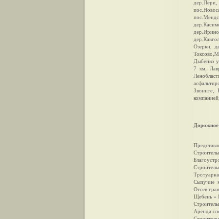
дер.Пери,
пос.Ново
пос.Мендс
дер.Каси
дер.Ирино
дер.Кавгол
Озерки, д
Токсово,М
Дыбенко у
7 км, Лав
Ленобласт
асфальтир
Звоните,
компанией
Дорожное 
Представл
Строитель
Благоустр
Строитель
Тротуарна
Сыпучие м
Отсев гран
Щебень » 
Строитель
Аренда сп
Строител