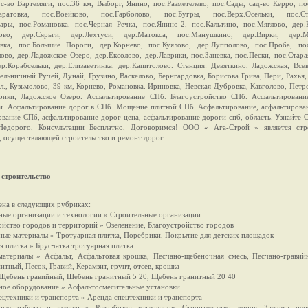
 с-во Вартемяги, пос.36 км, Выборг, Янино, пос.Разметелево, пос.Сады, сад-во Керро, по
саратовка, пос.Воейково, пос.Гарболово, пос.Бугры, пос.Верх.Осельки, пос.Ст
ары, пос.Романовка, пос.Черная Речка, пос.Янино-2, пос.Кальтино, пос.Мяглово, дер.
мово, дер.Сярьги, дер.Лехтуси, дер.Матокса, пос.Манушкино, дер.Вирки, дер.М
вка, пос.Большие Пороги, дер.Корнево, пос.Куялово, дер.Лупполово, пос.Проба, пос
ово, дер.Ладожское Озеро, дер.Ексолово, дер.Лаврики, пос.Заневка, пос.Пески, пoc.Стара
ер.Корабсельки, дер.Елизаветинка, дер.Капитолово. Станция: Девяткино, Ладожская, Все
ельничный Ручей, Дунай, Грузино, Васкелово, Бернгардовка, Борисова Грива, Пери, Рахья,
л., Кузьмолово, 39 км, Корнево, Романовка. Ириновка, Невская Дубровка, Кавголово, Петр
рики, Ладожское Озеро. Асфальтирование СПб. Благоустройство СПб. Асфальтировани
и. Асфальтирование дорог в СПб. Мощение плиткой СПб. Асфальтирование, асфальтирова
ование СПб, асфальтирование дорог цена, асфальтирование дороги спб, область. Узнайте 
 Недорого, Консультации Бесплатно, Договоримся! ООО « Ага-Строй » является стр
, осуществляющей строительство и ремонт дорог.
строительство
ена в следующих рубриках:
ные организации и технологии » Строительные организации
ойство городов и территорий » Озеленение, Благоустройство городов
ные материалы » Тротуарная плитка, Поребрики, Покрытие для детских площадок
я плитка » Брусчатка тротуарная плитка
атериалы » Асфальт, Асфальтовая крошка, Песчано-щебеночная смесь, Песчано-гравийн
итный, Песок, Гравий, Керамзит, грунт, отсев, крошка
Щебень гравийный, Щебень гранитный 5 20, Щебень гранитный 20 40
ное оборудование » Асфальтосмесительные установки
ецтехники и транспорта » Аренда спецтехники и транспорта
ьные работы и услуги » Разработка котлованов, Строительство дорог, Заливка пен