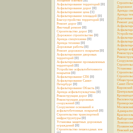
Мощение плиткой
[0]
Строитель
Асфальтирование территорий
[0]
Дорожное 
Асфальтирование дорог
[0]
Аренда сп
Асфальтирование цена
[1]
Аренда те
Асфальтирование площадей
[0]
Дорожные 
Благоустройство территорий
[0]
Ремонт до
Ремонт дорог
[0]
Асфальтир
Ямочный ремонт
[0]
Асфальтир
Строительство дорог
[0]
Устройств
Дорожное строительство
[0]
Асфальтир
Аренда спецтехники
[0]
Асфальтир
Аренда техники
[0]
Асфальтир
Дорожные работы
[0]
Аренда ас
Ремонт дорожного покрытия
[0]
Реконстру
Асфальтирование дворовых
Реконстру
территорий
[0]
Сооружени
Асфальтирование промышленных
Строитель
территорий
[0]
Установка
Устройство асфальтобетонного
Строитель
покрытия
[0]
Строительс
Асфальтирование СПб
[0]
Общестрои
Асфальтирование Санкт-
Санкт-Пет
Петербург
[0]
Кирoвский
Асфальтирование Область
[0]
Центральн
Аренда асфальтоукладчика
[0]
Кронштадт
Реконструкция дорог
[0]
Василеост
Реконструкция дорожных
сооружений
[0]
Приморски
Сооружение оснований и
Московски
асфальтобетонных покрытий
[0]
Адмиралте
Строительство транспортной
Красносел
инфраструктуры
[0]
Выборгски
Установка защитных дорожных
Ломоносов
ограждений
[0]
Пушкински
Строительство пешеходных зон
Невский р
[0]