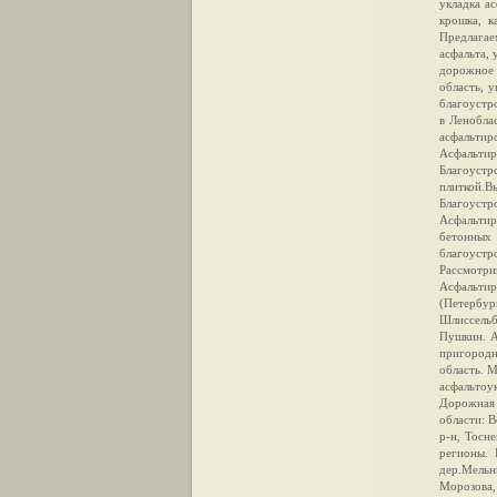
укладка ас
крошка, к
Предлагае
асфальта, 
дорожное 
область, 
благоустр
в Ленобла
асфальтир
Асфальтир
Благоуст
плиткой
Благоус
Асфальтир
бетонных
благоустр
Рассмотр
Асфальтир
(Петербур
Шлиссельб
Пушкин. А
пригородн
область. 
асфальтоу
Дорожная 
области: 
р-н, Тосн
регионы. 
дер.Мельн
Морозова