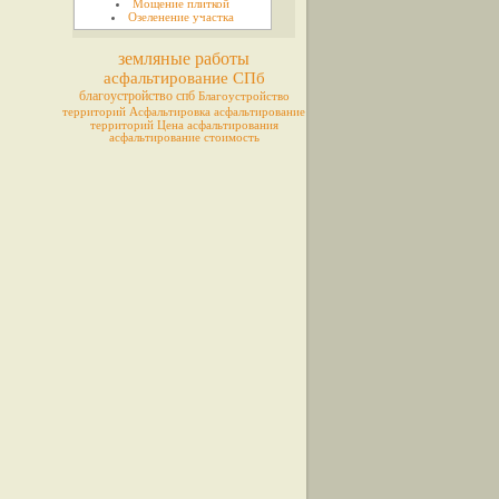
Мощение плиткой
Озеленение участка
земляные работы
асфальтирование СПб
благоустройство спб
Благоустройство
территорий
Асфальтировка
асфальтирование
территорий
Цена асфальтирования
асфальтирование стоимость