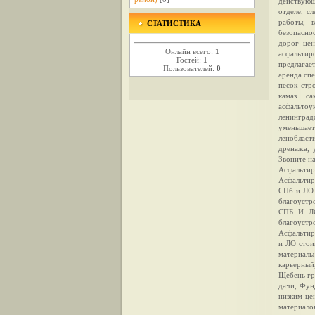
действующ
отделе, с
работы, 
СТАТИСТИКА
безопасно
дорог цен
Онлайн всего:
1
асфальти
Гостей:
1
предлагае
Пользователей:
0
аренда спе
песок стр
камаз са
асфальтоу
ленинград
уменьшает
ленобласти
дренажа, 
Звоните н
Асфальти
Асфальтир
СПб и ЛО 
благоус
СПБ И ЛО
благоустр
Асфальтир
и ЛО стои
материалы
карьерный
Щебень гр
дачи, Фун
низким це
материало