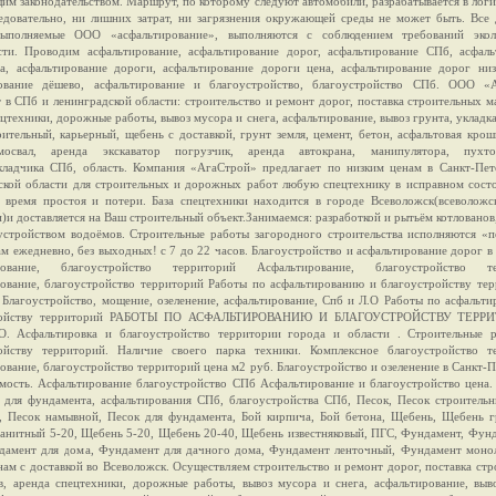
им законодательством. Маршрут, по которому следуют автомобили, разрабатывается в лог
ледовательно, ни лишних затрат, ни загрязнения окружающей среды не может быть. Все
выполняемые ООО «асфальтирование», выполняются с соблюдением требований экол
сти. Проводим асфальтирование, асфальтирование дорог, асфальтирование СПб, асфаль
а, асфальтирование дороги, асфальтирование дороги цена, асфальтирование дорог низ
рование дёшево, асфальтирование и благоустройство, благоустройство СПб. ООО «
т в СПб и ленинградской области: строительство и ремонт дорог, поставка строительных м
цтехники, дорожные работы, вывоз мусора и снега, асфальтирование, вывоз грунта, укладка
оительный, карьерный, щебень с доставкой, грунт земля, цемент, бетон, асфальтовая крош
мосвал, аренда экскаватор погрузчик, аренда автокрана, манипулятора, пухт
кладчика СПб, область. Компания «АгаСтрой» предлагает по низким ценам в Санкт-Пет
ской области для строительных и дорожных работ любую спецтехнику в исправном состо
 время простоя и потери. База спецтехники находится в городе Всеволожск(всеволожс
)и доставляется на Ваш строительный объект.Занимаемся: разработкой и рытьём котлованов
устройством водоёмов. Строительные работы загородного строительства исполняются «п
ам ежедневно, без выходных! с 7 до 22 часов. Благоустройство и асфальтирование дорог 
рование, благоустройство территорий Асфальтирование, благоустройство те
ование, благоустройство территорий Работы по асфальтированию и благоустройству тер
Благоустройство, мощение, озеленение, асфальтирование, Спб и Л.О Работы по асфальт
тройству территорий РАБОТЫ ПО АСФАЛЬТИРОВАНИЮ И БЛАГОУСТРОЙСТВУ ТЕРР
. Асфальтировка и благоустройство территории города и области . Строительные 
ойству территорий. Наличие своего парка техники. Комплексное благоустройство т
ование, благоустройство территорий цена м2 руб. Благоустройство и озеленение в Санкт-
мость. Асфальтирование благоустройство СПб Асфальтирование и благоустройство цена.
 для фундамента, асфальтирования СПб, благоустройства СПб, Песок, Песок строительн
, Песок намывной, Песок для фундамента, Бой кирпича, Бой бетона, Щебень, Щебень г
анитный 5-20, Щебень 5-20, Щебень 20-40, Щебень известняковый, ПГС, Фундамент, Фун
дамент для дома, Фундамент для дачного дома, Фундамент ленточный, Фундамент моно
нам с доставкой во Всеволожск. Осуществляем строительство и ремонт дорог, поставка ст
в, аренда спецтехники, дорожные работы, вывоз мусора и снега, асфальтирование, выв