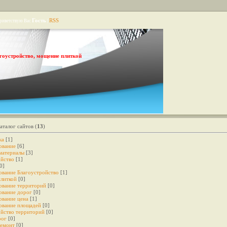
Гость
RSS
риветствую Вас
|
гоустройство, мощение плиткой
аталог сайтов
(
13
)
ка
[1]
ование
[6]
материалы
[3]
ойство
[1]
0]
ование Благоустройство
[1]
литкой
[0]
ование территорий
[0]
ование дорог
[0]
ование цена
[1]
ование площадей
[0]
ойство территорий
[0]
рог
[0]
емонт
[0]