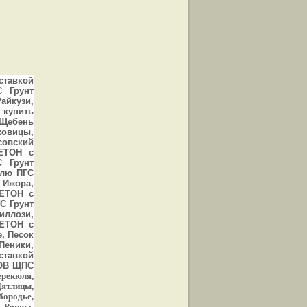
тавкой
С Грунт
айкузи,
 купить
 Щебень
овицы,
совский
ЕТОН с
С Грунт
млю ПГС
 Ижора,
ЕТОН с
С Грунт
ллози,
ЕТОН с
, Песок
Пеники,
тавкой
СОВ ЩПС
ерекюля,
Дятлицы,
бородье,
, Ропша,