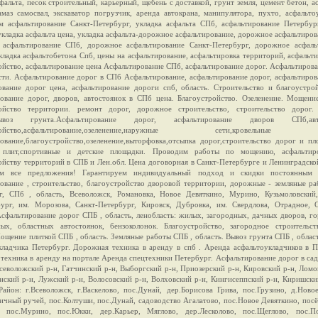
фальта, песок строительный, карьерный, щебень с доставкой, грунт земля, цемент бетон, а
амаз самосвал, экскаватор погрузчик, аренда автокрана, манипулятора, пухто, асфальто
м асфальтирование Санкт-Петербург, укладка асфальта СПб, асфальтирование Петербург
укладка асфальта цена, укладка асфальта-дорожное асфальтирование, дорожное асфальтиров
асфальтирование СПб, дорожное асфальтирование Санкт-Петербург, дорожное асфаль
укладка асфальтобетона Спб, цены на асфальтирование, асфальтировка территорий, асфальт
ойство, асфальтирование цена Асфальтирование СПб, асфальтирование дорог. Асфальтиров
сти. Асфальтирование дорог в СПб Асфальтирование, асфальтирование дорог, асфальтиро
ование дорог цена, асфальтирование дороги спб, область. Строительство и благоустро
ование дорог, дворов, автостоянок в СПб цена. Благоустройство. Озеленение. Мощение
ройство территории. ремонт дорог, дорожное строительство, строительство дорог
.Вывоз грунта.Асфальтирование дорог, асфальтирование дворов СПб,авто
тройство,асфальтирование,озеленение,наружные сети,кровельные
ование,благоустройство,озеленение,выторфовка,отсыпка дорог,строительство дорог и п
 плит,спортивные и детские площадки. Проводим работы по мощению, асфальти
ойству территорий в СПБ и Лен.обл. Цена договорная в Санкт-Петербурге и Ленинградско
им все предложения! Гарантируем индивидуальный подход и скидки постоянным 
ование , строительство, благоустройство дворовой территории, дорожные - земляные р
г, СПб , область, Всеволожск, Романовка, Новое Девяткино, Мурино, Кузьмоловский,
ург, им. Морозова, Санкт-Петербург, Кировск, Дубровка, им. Свердлова, Отрадное, С
сфальтирование дорог СПБ , область, ленобласть: жилых, загородных, дачных дворов, г
ых, областных автостоянок, бензоколонок. Благоустройство, загородное строительс
Мощение плиткой СПБ , область. Земляные работы СПБ , область. Вывоз грунта СПБ , облас
кладчика Петербург. Дорожная техника в аренду в спб . Аренда асфальтоукладчиков в 
техника в аренду на портале Аренда спецтехники Петербург. Асфальтирование дорог в са
Всеволожский р-н, Гатчинский р-н, Выборгский р-н, Приозерский р-н, Кировский р-н, Лом
енский р-н, Лужский р-н, Волосовский р-н, Волховский р-н, Кингисеппский р-н, Киришски
Район: г.Всеволожск, г.Васкелово, пос.Дунай, дер.Борисова Грива, пос.Грузино, д.Ново
ичный ручей, пос.Колтуши, пос.Дунай, садоводство Агалатово, пос.Новое Девяткино, пос
, пос.Мурино, пос.Юкки, дер.Карьер, Мяглово, дер.Лесколово, пос.Щеглово, пос.П