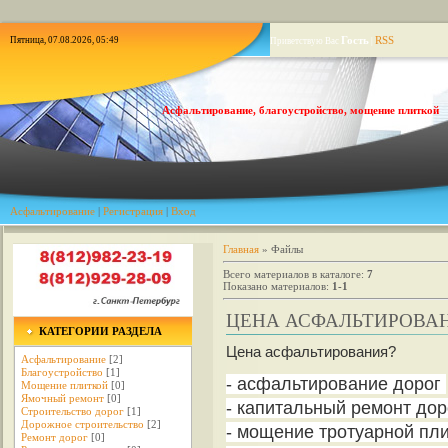
Гость
RSS
Пятница, 07.08.2026, 05:49
Приветствую Вас
|
Асфальтирование, благоустройство, мощение плиткой
Асфальтирование
|
Регистрация
|
Вход
Главная
»
Файлы
Всего материалов в каталоге
:
7
Показано материалов
:
1-1
ЦЕНА АСФАЛЬТИРОВА
КАТЕГОРИИ РАЗДЕЛА
Цена асфальтирования?
Асфальтирование
[2]
Благоустройство
[1]
- асфальтирование дорог
Мощение плиткой
[0]
Ямочный ремонт
[0]
- капитальный ремонт до
Строительство дорог
[1]
Дорожное строительство
[2]
- мощение тротуарной пл
Ремонт дорог
[0]